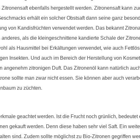
 Zitronensaft ebenfalls hergestellt werden. Zitronensaft kann z
eschmacks erhält ein solcher Obstsaft dann seine ganz besond
ung von Kandisfrüchten verwendet werden. Das bekannt Zitronat,
 anderes, als die kleingeschnittene kandierte Schale der Zitron
owohl als Hausmittel bei Erkältungen verwendet, wie auch Fettlö
gegen Insekten. Und auch im Bereich der Herstellung von Kosme
en angenehm zitronigen Duft. Das Zitronenöl kann natürlich a
trone sollte man zwar nicht essen. Sie können aber auch verar
enbaum zu züchten.
kmale geachtet werden. Ist die Frucht noch grünlich, bedeutet es
ronen gekauft werden. Denn diese haben sehr viel Saft. Ein weite
en sind. Zudem sollte möglichst zu Bio-Zitronen gegriffen wer