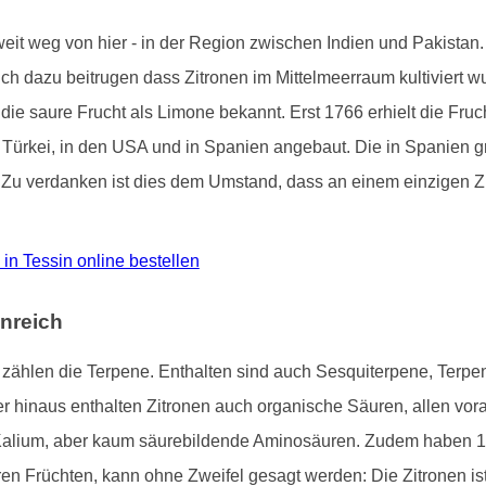
 weit weg von hier - in der Region zwischen Indien und Pakista
tlich dazu beitrugen dass Zitronen im Mittelmeerraum kultiviert 
 die saure Frucht als Limone bekannt. Erst 1766 erhielt die Fru
der Türkei, in den USA und in Spanien angebaut. Die in Spanien
. Zu verdanken ist dies dem Umstand, dass an einem einzigen Zi
o in Tessin online bestellen
nreich
ne zählen die Terpene. Enthalten sind auch Sesquiterpene, Terp
hinaus enthalten Zitronen auch organische Säuren, allen voran
Kalium, aber kaum säurebildende Aminosäuren. Zudem haben 1
ren Früchten, kann ohne Zweifel gesagt werden: Die Zitronen i