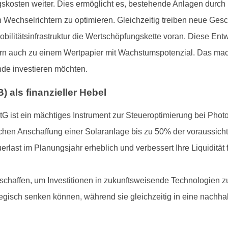
ungskosten weiter. Dies ermöglicht es, bestehende Anlagen dur
n Wechselrichtern zu optimieren. Gleichzeitig treiben neue Ges
ilitätsinfrastruktur die Wertschöpfungskette voran. Diese Ent
rn auch zu einem Wertpapier mit Wachstumspotenzial. Das macht 
ende investieren möchten.
) als finanzieller Hebel
G ist ein mächtiges Instrument zur Steueroptimierung bei Photo
tlichen Anschaffung einer Solaranlage bis zu 50% der voraussich
erlast im Planungsjahr erheblich und verbessert Ihre Liquidität 
chaffen, um Investitionen in zukunftsweisende Technologien z
ategisch senken können, während sie gleichzeitig in eine nachha