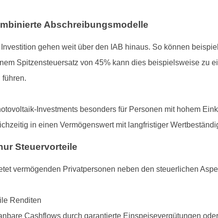
ombinierte Abschreibungsmodelle
e Investition gehen weit über den IAB hinaus. So können beispie
inem Spitzensteuersatz von 45% kann dies beispielsweise zu ei
 führen.
otovoltaik-Investments besonders für Personen mit hohem Einko
chzeitig in einen Vermögenswert mit langfristiger Wertbeständig
nur Steuervorteile
etet vermögenden Privatpersonen neben den steuerlichen Aspe
ile Renditen
 planbare Cashflows durch garantierte Einspeisevergütungen ode