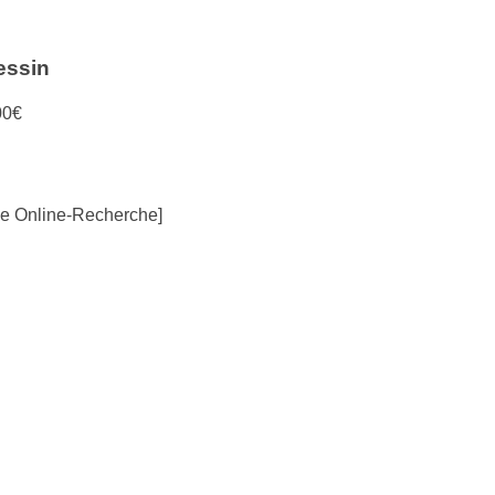
essin
00€
ve Online-Recherche]